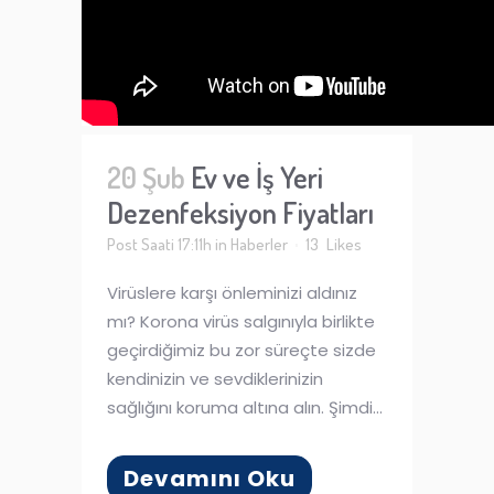
20 Şub
Ev ve İş Yeri
Dezenfeksiyon Fiyatları
Post Saati 17:11h
in
Haberler
13
Likes
Virüslere karşı önleminizi aldınız
mı? Korona virüs salgınıyla birlikte
geçirdiğimiz bu zor süreçte sizde
kendinizin ve sevdiklerinizin
sağlığını koruma altına alın. Şimdi...
Devamını Oku