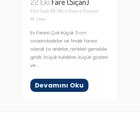
22 Eki
Fare (Sıçan)
Post Saati 08:39h
in
Haşere Dünyası
19
Likes
Ev Faresi Çok küçük 3 cm
civarındadırlar ve fındık faresi
olarak ta anılırlar, renkleri genelde
gridir, büyük kulakları, küçük gözleri
ve...
Devamını Oku